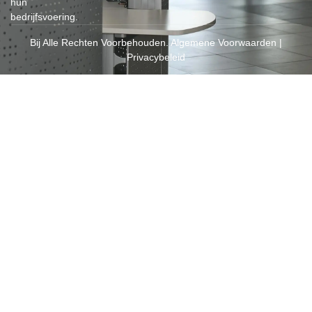
hun
bedrijfsvoering.
Bij Alle Rechten Voorbehouden.
Algemene Voorwaarden
|
Privacybeleid